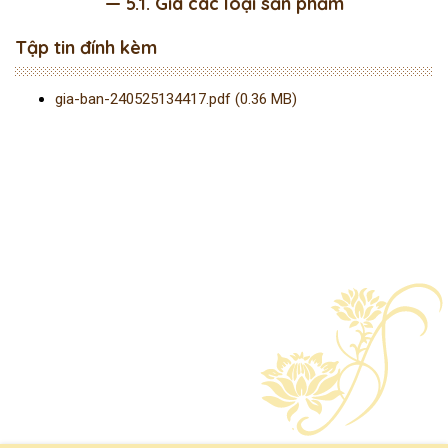
— 5.1. Gía các loại sản phẩm
Tập tin đính kèm
gia-ban-240525134417.pdf (0.36 MB)