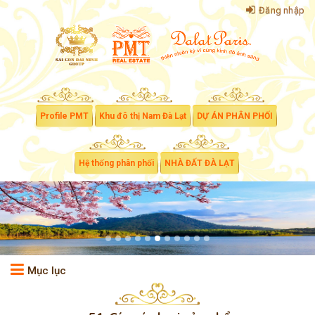
Đăng nhập
Profile PMT
Khu đô thị Nam Đà Lạt
DỰ ÁN PHÂN PHỐI
Hệ thống phân phối
NHÀ ĐẤT ĐÀ LẠT
Mục lục